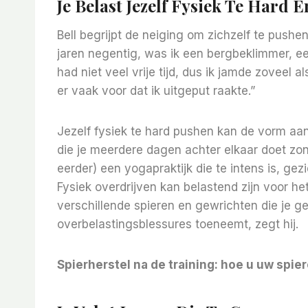
Je Belast Jezelf Fysiek Te Hard 
Bell begrijpt de neiging om zichzelf te pushe
jaren negentig, was ik een bergbeklimmer, een 
had niet veel vrije tijd, dus ik jamde zoveel al
er vaak voor dat ik uitgeput raakte.”
Jezelf fysiek te hard pushen kan de vorm a
die je meerdere dagen achter elkaar doet zond
eerder) een yogapraktijk die te intens is, gezie
Fysiek overdrijven kan belastend zijn voor he
verschillende spieren en gewrichten die je ge
overbelastingsblessures toeneemt, zegt hij.
Spierherstel na de training: hoe u uw spi