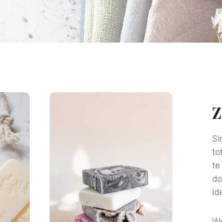
Z
Si
to
te
do
id
We