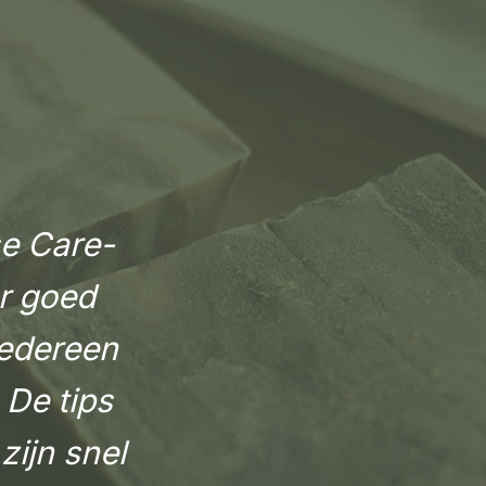
e Care-
er goed
iedereen
 De tips
zijn snel