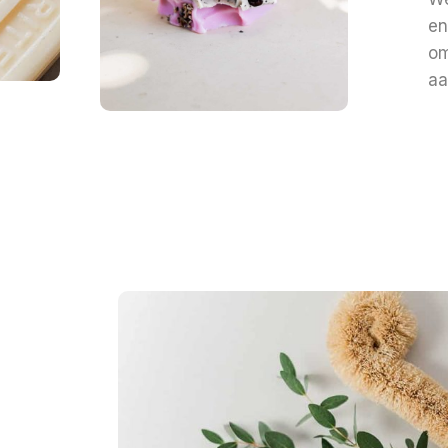
en
om
aa