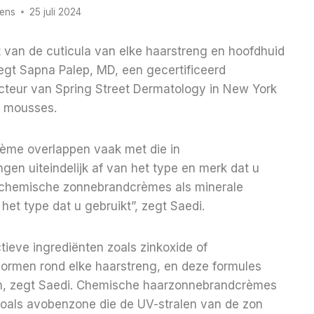
rens
25 juli 2024
van de cuticula van elke haarstreng en hoofdhuid
gt Sapna Palep, MD, een gecertificeerd
cteur van Spring Street Dermatology in New York
en mousses.
rème overlappen vaak met die in
en uiteindelijk af van het type en merk dat u
n chemische zonnebrandcrèmes als minerale
et type dat u gebruikt”, zegt Saedi.
eve ingrediënten zoals zinkoxide of
ormen rond elke haarstreng, en deze formules
en, zegt Saedi. Chemische haarzonnebrandcrèmes
zoals avobenzone die de UV-stralen van de zon