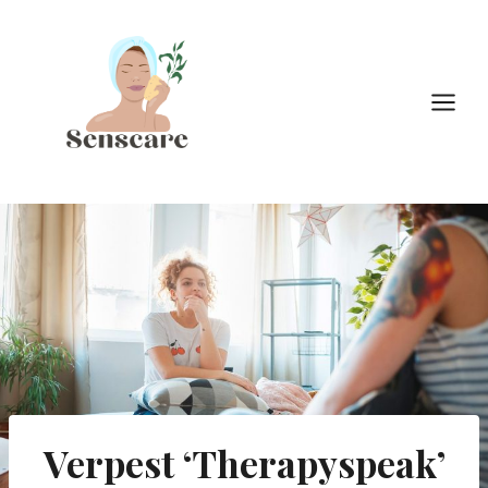
Doorgaan
naar
inhoud
Verpest ‘Therapyspeak’