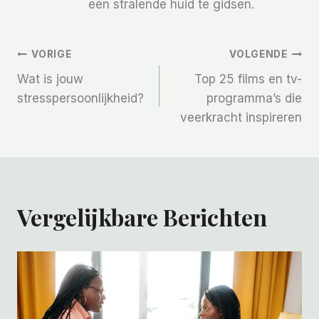
een stralende huid te gidsen.
Bericht
VORIGE
VOLGENDE
Wat is jouw
Top 25 films en tv-
Navigatie
stresspersoonlijkheid?
programma’s die
veerkracht inspireren
Vergelijkbare Berichten