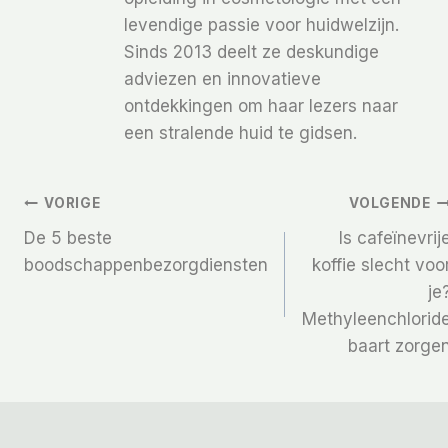
levendige passie voor huidwelzijn.
Sinds 2013 deelt ze deskundige
adviezen en innovatieve
ontdekkingen om haar lezers naar
een stralende huid te gidsen.
Bericht
VORIGE
VOLGENDE
De 5 beste
Is cafeïnevrij
Navigatie
boodschappenbezorgdiensten
koffie slecht voo
je
Methyleenchlorid
baart zorge