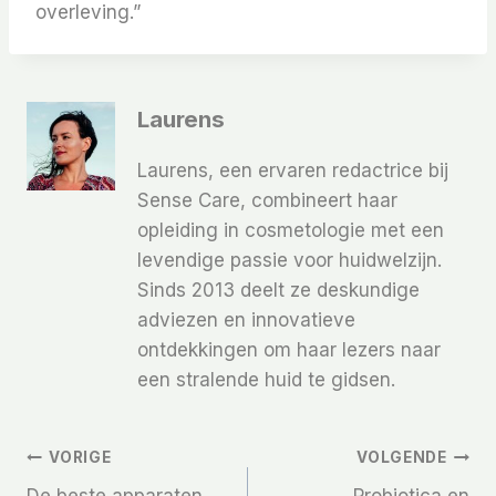
overleving.”
Laurens
Laurens, een ervaren redactrice bij
Sense Care, combineert haar
opleiding in cosmetologie met een
levendige passie voor huidwelzijn.
Sinds 2013 deelt ze deskundige
adviezen en innovatieve
ontdekkingen om haar lezers naar
een stralende huid te gidsen.
Bericht
VORIGE
VOLGENDE
De beste apparaten
Probiotica en