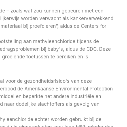
ide – zoals wat zou kunnen gebeuren met een
delijkerwijs worden verwacht als kankerverwekkend
ateriaal bij proefdieren”, aldus de Centers for
otstelling aan methyleenchloride tijdens de
gedragsproblemen bij baby's, aldus de CDC. Deze
groeiende foetussen te bereiken en is
al voor de gezondheidsrisico's van deze
 verbood de Amerikaanse Environmental Protection
tmiddel en beperkte het andere industriële en
 naar dodelijke slachtoffers als gevolg van
yleenchloride echter worden gebruikt bij de
residu in eindproducten zeer laag blijft: minder dan