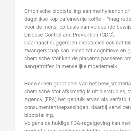
Chronische blootstelling aan methyleenchlor
dagelijkse kop cafeïnevrije koffie – “mag re
voor de mens, op basis van voldoende bewijsm
Disease Control and Prevention (CDC).
Daarnaast suggereren dierstudies ook dat blo
zwangerschap kan leiden tot cognitieve en 
chemische stof kan de placenta passeren om 
aangetroffen in menselijke moedermelk.
Hoewel een groot deel van het bewijsmateria
chemische stof afkomstig is uit dierstudies,
Agency (EPA) het gebruik ervan als verfafbij
consumententoepassingen, daarbij verwijzend
blootstelling.
Volgens de huidige FDA-regelgeving kan meth
productie van cafeïnevrije koffie, zolang het 