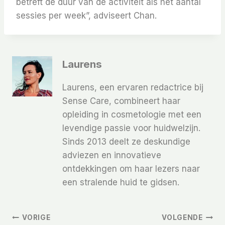
betreft de duur van de activiteit als het aantal
sessies per week”, adviseert Chan.
Laurens
Laurens, een ervaren redactrice bij
Sense Care, combineert haar
opleiding in cosmetologie met een
levendige passie voor huidwelzijn.
Sinds 2013 deelt ze deskundige
adviezen en innovatieve
ontdekkingen om haar lezers naar
een stralende huid te gidsen.
Bericht
VORIGE
VOLGENDE