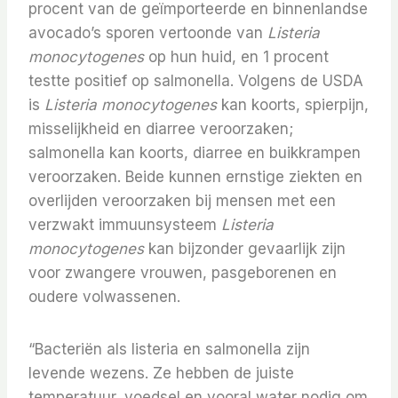
procent van de geïmporteerde en binnenlandse
avocado’s sporen vertoonde van
Listeria
monocytogenes
op hun huid, en 1 procent
testte positief op salmonella. Volgens de USDA
is
Listeria monocytogenes
kan koorts, spierpijn,
misselijkheid en diarree veroorzaken;
salmonella
kan koorts, diarree en buikkrampen
veroorzaken. Beide kunnen ernstige ziekten en
overlijden veroorzaken bij mensen met een
verzwakt immuunsysteem
Listeria
monocytogenes
kan bijzonder gevaarlijk zijn
voor zwangere vrouwen, pasgeborenen en
oudere volwassenen.
“Bacteriën als listeria en salmonella zijn
levende wezens. Ze hebben de juiste
temperatuur, voedsel en vooral water nodig om