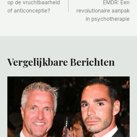
Navigatie
op de vruchtbaarheid
EMDR: Een
of anticonceptie?
revolutionaire aanpak
in psychotherapie
Vergelijkbare Berichten