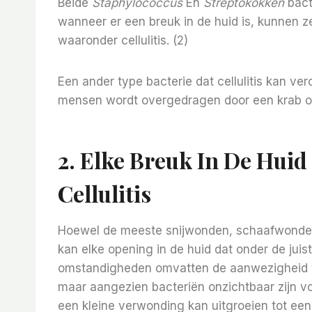
Beide
Staphylococcus
En
Streptokokken
bact
wanneer er een breuk in de huid is, kunnen z
waaronder cellulitis. (2)
Een ander type bacterie dat cellulitis kan ve
mensen wordt overgedragen door een krab of 
2. Elke Breuk In De Hui
Cellulitis
Hoewel de meeste snijwonden, schaafwonden, b
kan elke opening in de huid dat onder de jui
omstandigheden omvatten de aanwezigheid v
maar aangezien bacteriën onzichtbaar zijn voor
een kleine verwonding kan uitgroeien tot een 