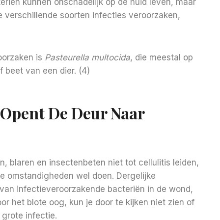
eriën kunnen onschadelijk op de huid leven, maar
e verschillende soorten infecties veroorzaken,
roorzaken is
P
asteurella multocida
, die meestal op
beet van een dier. (4)
d Opent De Deur Naar
laren en insectenbeten niet tot cellulitis leiden,
ste omstandigheden wel doen. Dergelijke
an infectieveroorzakende bacteriën in de wond,
 het blote oog, kun je door te kijken niet zien of
grote infectie.