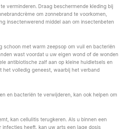
te verminderen. Draag beschermende kleding bij
zonnebrandcrème om zonnebrand te voorkomen,
eng insectenwerend middel aan om insectenbeten
dig schoon met warm zeepsop om vuil en bacteriën
handen wast voordat u uw eigen wond of de wonden
e antibiotische zalf aan op kleine huidletsels en
t het volledig geneest, waarbij het verband
n en bacteriën te verwijderen, kan ook helpen om
t, kan cellulitis terugkeren. Als u binnen een
 infecties heeft, kan uw arts een lage dosis