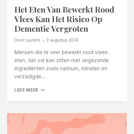
Het Eten Van Bewerkt Rood
Vlees Kan Het Risico Op
Dementie Vergroten
Door
Laurens
3 augustus 2024
Mensen die te veel bewerkt rood vlees
eten, dat vol kan zitten met ongezonde
ingrediënten zoals natrium, nitraten en
verzadigde…
HET
LEES MEER
ETEN
VAN
BEWERKT
ROOD
VLEES
KAN
HET