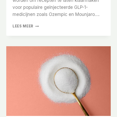
worden om recepten te laten klaarmaken
voor populaire geïnjecteerde GLP-1-
medicijnen zoals Ozempic en Mounjaro….
FDA
LEES MEER
ZEGT
DAT
OZEMPIC,
MOUNJARO
EN
ZEPBOUND
NIET
LANGER
SCHAARS
ZIJN