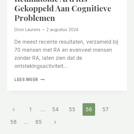
Gekoppeld Aan Cognitieve
Problemen
Door
Laurens
2 augustus 2024
De meest recente resultaten, verzameld bij
70 mensen met RA en evenveel mensen
zonder RA, laten zien dat de
ontstekingsactiviteit…
ONTSTEKING
LEES MEER
DOOR
REUMATOÏDE
ARTRITIS
GEKOPPELD
Paginanavigatie
Vorige
1
…
54
55
56
57
AAN
COGNITIEVE
pagina
Volgende
58
…
85
PROBLEMEN
pagina