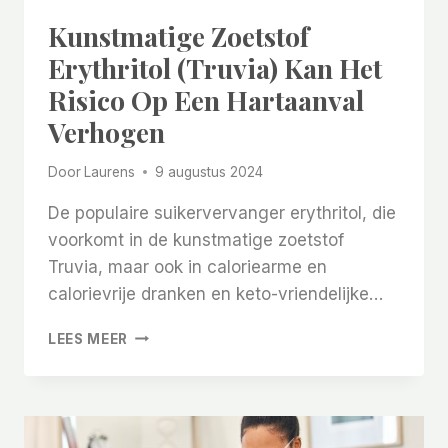
Kunstmatige Zoetstof
Erythritol (Truvia) Kan Het
Risico Op Een Hartaanval
Verhogen
Door
Laurens
9 augustus 2024
De populaire suikervervanger erythritol, die
voorkomt in de kunstmatige zoetstof
Truvia, maar ook in caloriearme en
calorievrije dranken en keto-vriendelijke…
KUNSTMATIGE
LEES MEER
ZOETSTOF
ERYTHRITOL
(TRUVIA)
KAN
HET