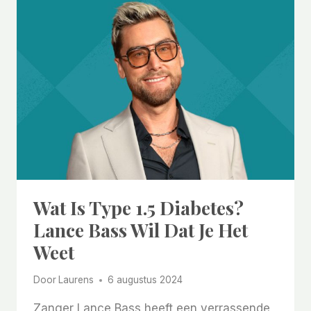
NIEUW
GEÏDENTIFICEERDE
VERMIJDBARE
RISICOFACTOREN
VOOR
DEMENTIE
Wat Is Type 1.5 Diabetes?
Lance Bass Wil Dat Je Het
Weet
Door
Laurens
6 augustus 2024
Zanger Lance Bass heeft een verrassende