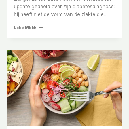
update gedeeld over zijn diabetesdiagnose:
hij heeft niet de vorm van de ziekte die…
WAT
LEES MEER
IS
TYPE
1.5
DIABETES?
LANCE
BASS
WIL
DAT
JE
HET
WEET