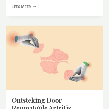
KAN
LEES MEER
ASPIRINE
HET
RISICO
OP
DARMKANKER
VERLAGEN?
Ontsteking Door
Reumatoïde Artritis