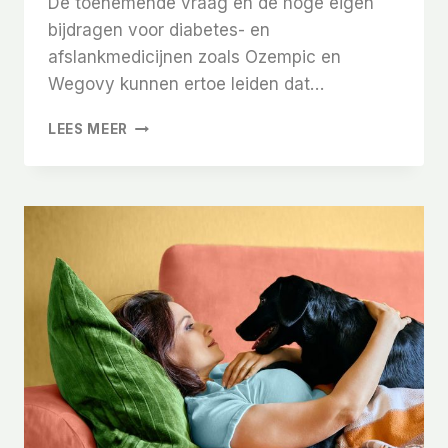
De toenemende vraag en de hoge eigen
bijdragen voor diabetes- en
afslankmedicijnen zoals Ozempic en
Wegovy kunnen ertoe leiden dat…
HET
LEES MEER
ONLINE
VERKRIJGEN
VAN
OZEMPIC
EN
WEGOVY
ZONDER
RECEPT
BRENGT
ECHTE
GEVAREN
MET
ZICH
MEE