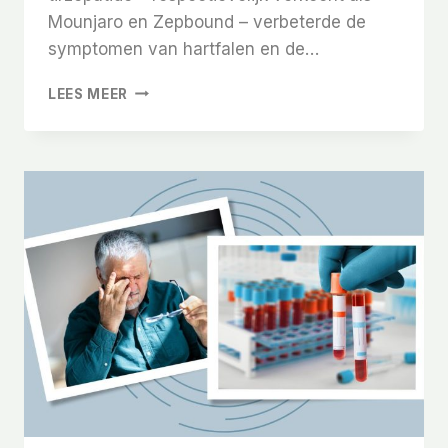
Mounjaro en Zepbound – verbeterde de
symptomen van hartfalen en de…
MOUNJARO
LEES MEER
EN
ZEPBOUND
VERMINDEREN
RISICO’S
OP
HARTFALEN