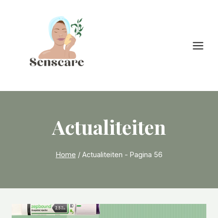
Doorgaan
naar
inhoud
Actualiteiten
Home
/
Actualiteiten
- Pagina 56