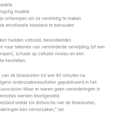
maakte
 angstig maakte
ijn ontworpen om ze verdrietig te maken
trale emotionele toestand te behouden
aken hadden voltooid, beoordeelden
 naar tekenen van verminderde verwijding (of een
ompen), schade op cellulair niveau en een
e herstellen.
 van de bloedvaten tot wel 40 minuten na
lgens onderzoeksresultaten gepubliceerd in het
Association
.
Maar er waren geen veranderingen in
 emoties werden blootgesteld.
stand leidde tot disfunctie van de bloedvaten,
deringen kan veroorzaken,” zei