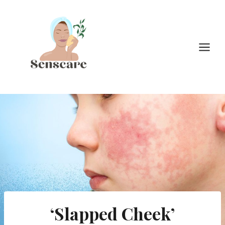
Doorgaan
naar
inhoud
‘Slapped Cheek’