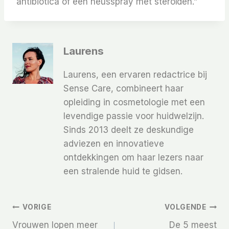
antibiotica of een neusspray met steroïden.”
Laurens
Laurens, een ervaren redactrice bij
Sense Care, combineert haar
opleiding in cosmetologie met een
levendige passie voor huidwelzijn.
Sinds 2013 deelt ze deskundige
adviezen en innovatieve
ontdekkingen om haar lezers naar
een stralende huid te gidsen.
Bericht
VORIGE
VOLGENDE
Vrouwen lopen meer
De 5 meest