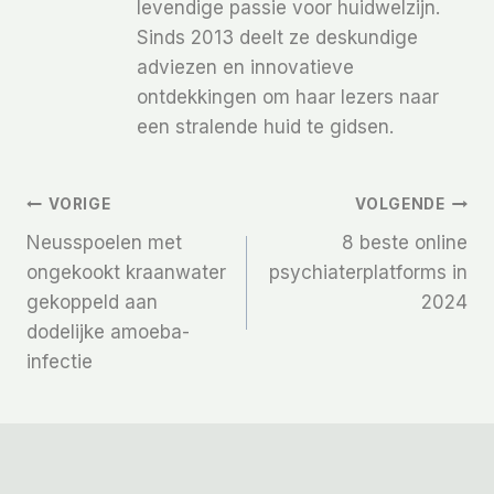
levendige passie voor huidwelzijn.
Sinds 2013 deelt ze deskundige
adviezen en innovatieve
ontdekkingen om haar lezers naar
een stralende huid te gidsen.
Bericht
VORIGE
VOLGENDE
Neusspoelen met
8 beste online
Navigatie
ongekookt kraanwater
psychiaterplatforms in
gekoppeld aan
2024
dodelijke amoeba-
infectie