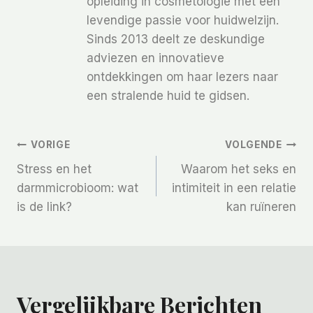
opleiding in cosmetologie met een
levendige passie voor huidwelzijn.
Sinds 2013 deelt ze deskundige
adviezen en innovatieve
ontdekkingen om haar lezers naar
een stralende huid te gidsen.
Bericht
VORIGE
VOLGENDE
Stress en het
Waarom het seks en
Navigatie
darmmicrobioom: wat
intimiteit in een relatie
is de link?
kan ruïneren
Vergelijkbare Berichten