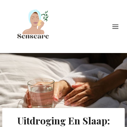
Doorgaan
naar
inhoud
Uitdroging En Slaap: