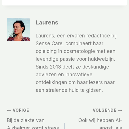
Laurens
Laurens, een ervaren redactrice bij
Sense Care, combineert haar
opleiding in cosmetologie met een
levendige passie voor huidwelzijn.
Sinds 2013 deelt ze deskundige
adviezen en innovatieve
ontdekkingen om haar lezers naar
een stralende huid te gidsen.
Bericht
VORIGE
VOLGENDE
Bij de ziekte van
Ook wij hebben AI-
Navigatie
Alzheimer zorgt stress
angst, als