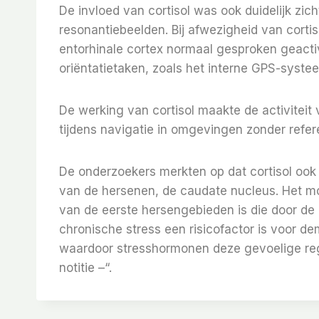
De invloed van cortisol was ook duidelijk zic
resonantiebeelden. Bij afwezigheid van corti
entorhinale cortex normaal gesproken geactive
oriëntatietaken, zoals het interne GPS-syst
De werking van cortisol maakte de activiteit
tijdens navigatie in omgevingen zonder refere
De onderzoekers merkten op dat cortisol ook 
van de hersenen, de caudate nucleus. Het m
van de eerste hersengebieden is die door de
chronische stress een risicofactor is voor d
waardoor stresshormonen deze gevoelige regio
notitie –“.