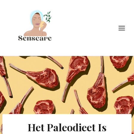
Doorgaan
naar
inhoud
Het Paleodieet Is