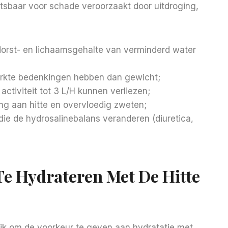
sbaar voor schade veroorzaakt door uitdroging,
orst- en lichaamsgehalte van verminderd water
erkte bedenkingen hebben dan gewicht;
activiteit tot 3 L/H kunnen verliezen;
ng aan hitte en overvloedig zweten;
ie de hydrosalinebalans veranderen (diuretica,
Te Hydrateren Met De Hitte
ijk om de voorkeur te geven aan hydratatie met