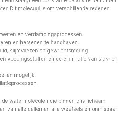
am erin slaagt een constante balans te behouden
er. Dit molecuul is om verschillende redenen
 zweten en verdampingsprocessen.
nieren en hersenen te handhaven.
id, slijmvliezen en gewrichtsmering.
 en voedingsstoffen en de eliminatie van slak- en
ellen mogelijk.
ilatieprocessen.
 de watermoleculen die binnen ons lichaam
n van alle cellen en alle weefsels en onmisbaar