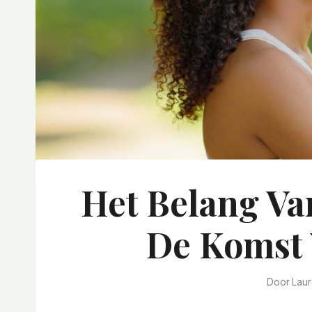
Het Belang Va
De Komst 
Door
Lau