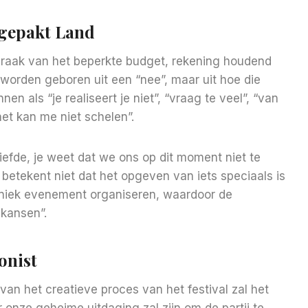
gepakt Land
raak van het beperkte budget, rekening houdend
 worden geboren uit een “nee”, maar uit hoe die
en als “je realiseert je niet”, “vraag te veel”, “van
et kan me niet schelen”.
Liefde, je weet dat we ons op dit moment niet te
betekent niet dat het opgeven van iets speciaals is
niek evenement organiseren, waardoor de
 kansen”.
onist
an het creatieve proces van het festival zal het
r onze geheime uitdaging zal zijn om de partij te