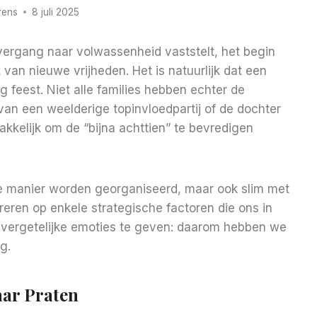
rens
8 juli 2025
overgang naar volwassenheid vaststelt, het begin
an nieuwe vrijheden. Het is natuurlijk dat een
 feest. Niet alle families hebben echter de
an een weelderige topinvloedpartij of de dochter
akkelijk om de “bijna achttien” te bevredigen
e manier worden georganiseerd, maar ook slim met
ren op enkele strategische factoren die ons in
onvergetelijke emoties te geven: daarom hebben we
g.
aar Praten