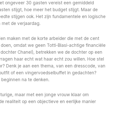
met ongeveer 30 gasten vereist een gemiddeld
ten stijgt, hoe meer het budget stijgt. Maar de
eedte stijgen ook. Het zijn fundamentele en logische
 met de verjaardag.
llen maken met de korte arbeider die met de cent
doen, omdat we geen Totti-Blasi-achtige financiële
 dochter Chanel), betrekken we de dochter op een
vragen haar echt wat haar echt zou willen. Hoe stel
oor? Denk je aan een thema, van een dresscode, van
outfit of een vingervoedselbuffet in gedachten?
n beginnen na te denken.
lturige, maar met een jonge vrouw klaar om
 realiteit op een objectieve en eerlijke manier