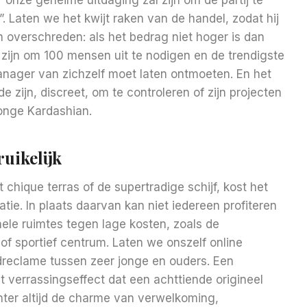
 Laten we het kwijt raken van de handel, zodat hij
 overschreden: als het bedrag niet hoger is dan
aat zijn om 100 mensen uit te nodigen en de trendigste
anager van zichzelf moet laten ontmoeten. En het
ijde zijn, discreet, om te controleren of zijn projecten
jonge Kardashian.
uikelijk
hique terras of de supertradige schijf, kost het
atie. In plaats daarvan kan niet iedereen profiteren
nele ruimtes tegen lage kosten, zoals de
of sportief centrum. Laten we onszelf online
dreclame tussen zeer jonge en ouders. Een
 verrassingseffect dat een achttiende origineel
hter altijd de charme van verwelkoming,