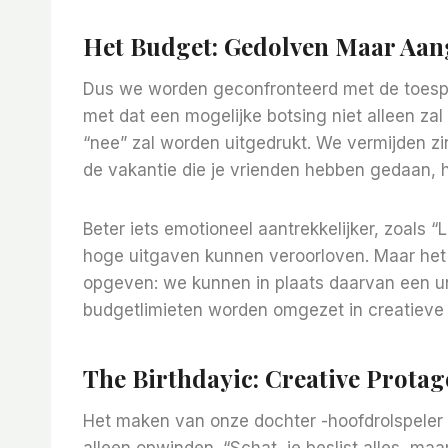
Het Budget: Gedolven Maar Aan
Dus we worden geconfronteerd met de toesp
met dat een mogelijke botsing niet alleen zal
“nee” zal worden uitgedrukt. We vermijden zinn
de vakantie die je vrienden hebben gedaan, h
Beter iets emotioneel aantrekkelijker, zoals “
hoge uitgaven kunnen veroorloven. Maar het 
opgeven: we kunnen in plaats daarvan een u
budgetlimieten worden omgezet in creatieve
The Birthdayic: Creative Protag
Het maken van onze dochter -hoofdrolspeler v
alleen opwinden. “Schat, je beslist alles, maa