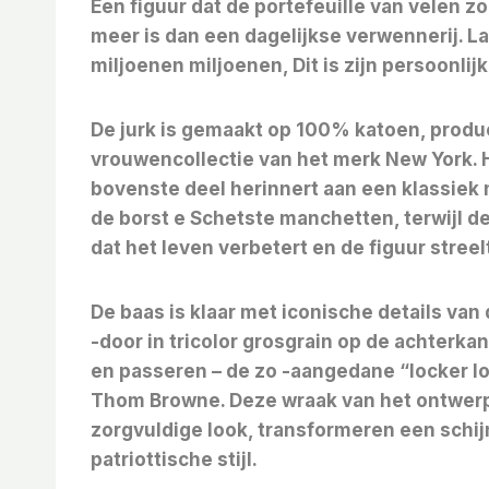
Een figuur dat de portefeuille van velen z
meer is dan een dagelijkse verwennerij. Lat
miljoenen miljoenen,
Dit is zijn persoonli
De jurk is gemaakt op
100% katoen, produ
vrouwencollectie van het merk New York. He
bovenste deel herinnert aan een klassiek 
de borst e
Schetste manchetten, terwijl de 
dat het leven verbetert en de figuur streel
De baas is klaar met iconische details van
-door in tricolor grosgrain op de achterk
en passeren – de zo -aangedane “locker l
Thom Browne. Deze wraak van het ontwerp, 
zorgvuldige look, transformeren een schij
patriottische stijl.