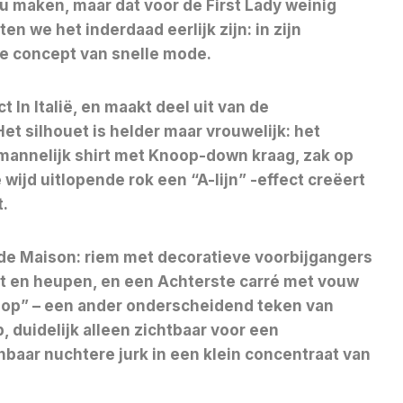
ou maken, maar dat voor de First Lady weinig
en we het inderdaad eerlijk zijn: in zijn
jke concept van snelle mode.
ct
In Italië, en maakt deel uit van de
t silhouet is helder maar vrouwelijk: het
mannelijk shirt met
Knoop-down kraag, zak op
wijd uitlopende rok een “A-lijn” -effect creëert
t.
 de Maison:
riem met decoratieve voorbijgangers
ant en heupen, en een
Achterste carré met vouw
oop” – een ander onderscheidend teken van
duidelijk alleen zichtbaar voor een
nbaar nuchtere jurk in een klein concentraat van