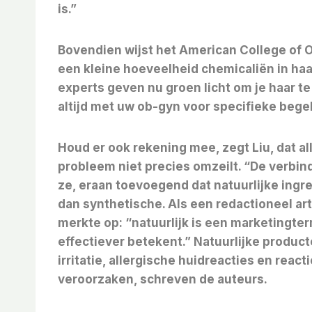
is.”
Bovendien wijst het American College of 
een kleine hoeveelheid chemicaliën in ha
experts geven nu groen licht om je haar t
altijd met uw ob-gyn voor specifieke begel
Houd er ook rekening mee, zegt Liu, dat al
probleem niet precies omzeilt. “De verbind
ze, eraan toevoegend dat natuurlijke in
dan synthetische. Als een redactioneel ar
merkte op: “natuurlijk is een marketingterm
effectiever betekent.” Natuurlijke produc
irritatie, allergische huidreacties en reac
veroorzaken, schreven de auteurs.