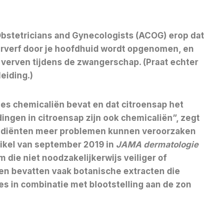
Obstetricians and Gynecologists (ACOG) erop dat
arverf door je hoofdhuid wordt opgenomen, en
e verven tijdens de zwangerschap. (Praat echter
eiding.)
les chemicaliën bevat en dat citroensap het
ingen in citroensap zijn ook chemicaliën”, zegt
grediënten meer problemen kunnen veroorzaken
tikel van september 2019 in
JAMA dermatologie
 die niet noodzakelijkerwijs veiliger of
ten bevatten vaak botanische extracten die
ties in combinatie met blootstelling aan de zon