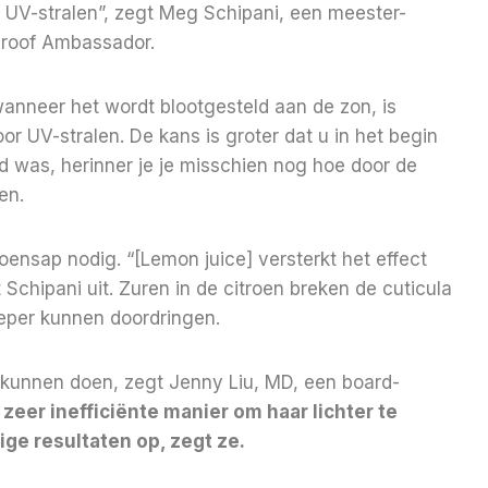
 UV-stralen”, zegt Meg Schipani, een meester-
proof Ambassador.
anneer het wordt blootgesteld aan de zon, is
 UV-stralen. De kans is groter dat u in het begin
ind was, herinner je je misschien nog hoe door de
en.
oensap nodig. “[Lemon juice] versterkt het effect
 Schipani uit. Zuren in de citroen breken de cuticula
ieper kunnen doordringen.
e kunnen doen, zegt Jenny Liu, MD, een board-
n zeer inefficiënte manier om haar lichter te
ge resultaten op, zegt ze.