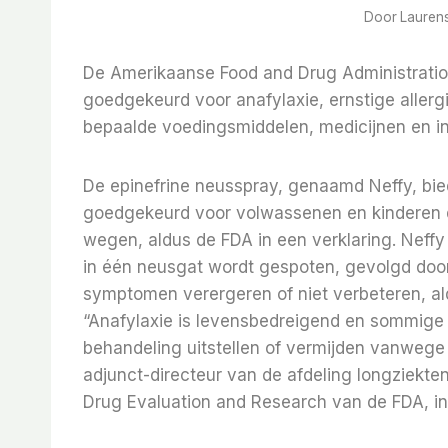
Door
Lauren
De Amerikaanse Food and Drug Administration
goedgekeurd voor anafylaxie, ernstige aller
bepaalde voedingsmiddelen, medicijnen en i
De epinefrine neusspray, genaamd Neffy, biedt
goedgekeurd voor volwassenen en kinderen d
wegen, aldus de FDA in een verklaring. Neff
in één neusgat wordt gespoten, gevolgd door
symptomen verergeren of niet verbeteren, al
“Anafylaxie is levensbedreigend en sommig
behandeling uitstellen of vermijden vanwege a
adjunct-directeur van de afdeling longziekten
Drug Evaluation and Research van de FDA, in 