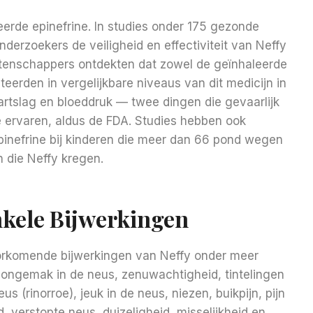
teerde epinefrine. In studies onder 175 gezonde
erzoekers de veiligheid en effectiviteit van Neffy
Wetenschappers ontdekten dat zowel de geïnhaleerde
teerden in vergelijkbare niveaus van dit medicijn in
hartslag en bloeddruk — twee dingen die gevaarlijk
ervaren, aldus de FDA. Studies hebben ook
pinefrine bij kinderen die meer dan 66 pond wegen
 die Neffy kregen.
nkele Bijwerkingen
orkomende bijwerkingen van Neffy onder meer
jn, ongemak in de neus, zenuwachtigheid, tintelingen
s (rinorroe), jeuk in de neus, niezen, buikpijn, pijn
 verstopte neus, duizeligheid, misselijkheid en