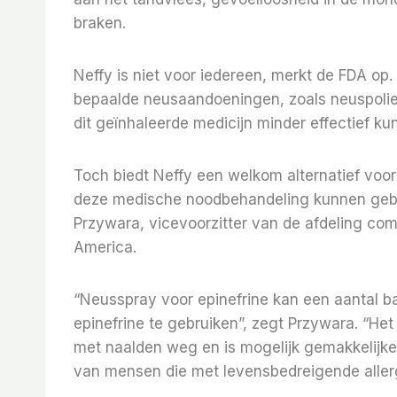
braken.
Neffy is niet voor iedereen, merkt de FDA o
bepaalde neusaandoeningen, zoals neuspolie
dit geïnhaleerde medicijn minder effectief k
Toch biedt Neffy een welkom alternatief voo
deze medische noodbehandeling kunnen gebru
Przywara, vicevoorzitter van de afdeling co
America.
“Neusspray voor epinefrine kan een aantal
epinefrine te gebruiken”, zegt Przywara. “He
met naalden weg en is mogelijk gemakkelijker
van mensen die met levensbedreigende alle