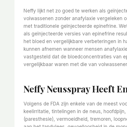
Neffy lijkt net zo goed te werken als geïnjec
volwassenen zonder anafylaxie vergeleken ond
met traditionele geïnjecteerde epinefrine. 
als geïnjecteerde versies van epinefrine resul
het bloed en vergelijkbare verbeteringen in 
kunnen afnemen wanneer mensen anafylaxie 
vastgesteld dat de bloedconcentraties van e
vergelijkbaar waren met die van volwassenen
Neffy Neusspray Heeft E
Volgens de FDA zijn enkele van de meest vo
keelirritatie, tintelingen in de neus, hoofdpi
(paresthesie), vermoeidheid, tremoren, loopneu
aan het tandvlees, gevoelloosheid in de mond,