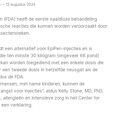
s
13 augustus 2024
 (FDA) heeft de eerste naaldloze behandeling
gische reacties die kunnen worden veroorzaakt door
nsectensteken.
 een alternatief voor EpiPen-injecties en is
ie ten minste 30 kilogram (ongeveer 66 pond)
y kan worden toegediend met een enkele dosis die
 een tweede dosis in hetzelfde neusgat als de
dus de FDA.
e mensen, met name kinderen, kunnen de
ngst voor injecties”, aldus Kelly Stone, MD, PhD,
, allergieën en intensieve zorg in het Center for
een verklaring.