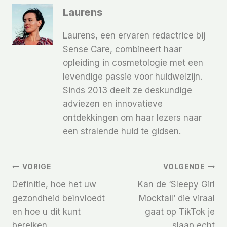
Laurens
Laurens, een ervaren redactrice bij
Sense Care, combineert haar
opleiding in cosmetologie met een
levendige passie voor huidwelzijn.
Sinds 2013 deelt ze deskundige
adviezen en innovatieve
ontdekkingen om haar lezers naar
een stralende huid te gidsen.
Bericht
VORIGE
VOLGENDE
Definitie, hoe het uw
Kan de ‘Sleepy Girl
Navigatie
gezondheid beïnvloedt
Mocktail’ die viraal
en hoe u dit kunt
gaat op TikTok je
bereiken
slaap echt