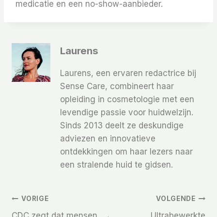
medicatie en een no-show-aanbieder.
Laurens
Laurens, een ervaren redactrice bij
Sense Care, combineert haar
opleiding in cosmetologie met een
levendige passie voor huidwelzijn.
Sinds 2013 deelt ze deskundige
adviezen en innovatieve
ontdekkingen om haar lezers naar
een stralende huid te gidsen.
Bericht
VORIGE
VOLGENDE
CDC zegt dat mensen
Ultrabewerkte