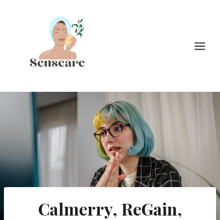
Doorgaan
naar
inhoud
Calmerry, ReGain,