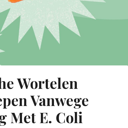
che Wortelen
epen Vanwege
g Met E. Coli