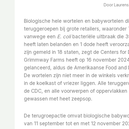
Door
Laurens
Biologische hele wortelen en babywortelen d
teruggeroepen bij grote retailers, waaronde
vanwege een
E. coli
bacteriële uitbraak die 
heeft laten belanden en 1 dode heeft veroorz
zijn gemeld in 18 staten, zegt de Centers for
Grimmway Farms heeft op 16 november 2024 
gelanceerd, aldus de Amerikaanse Food and D
De wortelen zijn niet meer in de winkels ver
in de koelkast of vriezer liggen. Alle teru
de CDC, en alle voorwerpen of oppervlakken
gewassen met heet zeepsop.
De terugroepactie omvat biologische babywo
van 11 september tot en met 12 november 20