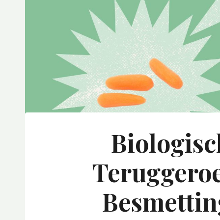
Biologis
Teruggero
Besmettin