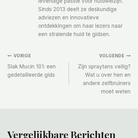
levendige passie voor huidwelzijn.
Sinds 2013 deelt ze deskundige
adviezen en innovatieve
ontdekkingen om haar lezers naar
een stralende huid te gidsen.
Bericht
VORIGE
VOLGENDE
Slak Mucin 101: een
Zijn spraytans veilig?
Navigatie
gedetailleerde gids
Wat u over hen en
andere zelfbruiners
moet weten
Vergelijkbare Berichten