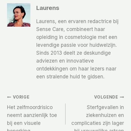
Laurens
Laurens, een ervaren redactrice bij
Sense Care, combineert haar
opleiding in cosmetologie met een
levendige passie voor huidwelzijn.
Sinds 2013 deelt ze deskundige
adviezen en innovatieve
ontdekkingen om haar lezers naar
een stralende huid te gidsen.
Bericht
VORIGE
VOLGENDE
Het zelfmoordrisico
Sterfgevallen in
Navigatie
neemt aanzienlijk toe
ziekenhuizen en
bij een visuele
complicaties zijn lager
beperking
bij vrouwelijke artsen