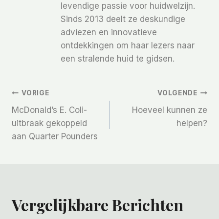
levendige passie voor huidwelzijn.
Sinds 2013 deelt ze deskundige
adviezen en innovatieve
ontdekkingen om haar lezers naar
een stralende huid te gidsen.
Bericht
VORIGE
VOLGENDE
McDonald’s E. Coli-
Hoeveel kunnen ze
Navigatie
uitbraak gekoppeld
helpen?
aan Quarter Pounders
Vergelijkbare Berichten