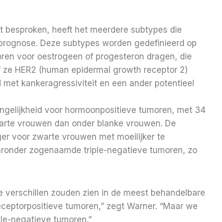
t besproken, heeft het meerdere subtypes die
n prognose. Deze subtypes worden gedefinieerd op
ren voor oestrogeen of progesteron dragen, die
f ze HER2 (human epidermal growth receptor 2)
 met kankeragressiviteit en een ander potentieel
 ongelijkheid voor hormoonpositieve tumoren, met 34
zwarte vrouwen dan onder blanke vrouwen. De
oger voor zwarte vrouwen met moeilijker te
onder zogenaamde triple-negatieve tumoren, zo
 verschillen zouden zien in de meest behandelbare
eceptorpositieve tumoren,” zegt Warner. “Maar we
ple-negatieve tumoren.”