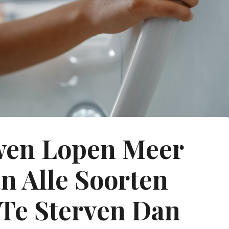
wen Lopen Meer
 Alle Soorten
 Te Sterven Dan