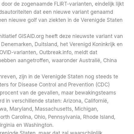
oor de zogenaamde FLiRT-varianten, eindelijk lijkt
sautoriteiten dat een nieuwe variant genaamd
 een nieuwe golf van ziekten in de Verenigde Staten
itiatief GISAID.org heeft deze nieuwste variant van
n Denemarken, Duitsland, het Verenigd Koninkrijk en
VID-varianten, Outbreak.info, meldt dat
ebben aangetroffen, waaronder Australië, China
even, zijn in de Verenigde Staten nog steeds te
ters for Disease Control and Prevention (CDC)
 procent van de gevallen, maar bewakingsteams
d in verschillende staten: Arizona, Californië,
 Iowa, Maryland, Massachusetts, Michigan,
th Carolina, Ohio, Pennsylvania, Rhode Island,
irginia en Washington.
enigde Staten, maar dat zal waarschijnlijk