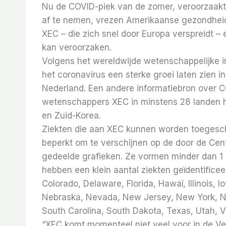
Nu de COVID-piek van de zomer, veroorzaakt d
af te nemen, vrezen Amerikaanse gezondheid
XEC – die zich snel door Europa verspreidt –
kan veroorzaken.
Volgens het wereldwijde wetenschappelijke in
het coronavirus een sterke groei laten zien i
Nederland.
Een andere informatiebron over CO
wetenschappers XEC in minstens 28 landen h
en Zuid-Korea.
Ziekten die aan XEC kunnen worden toegeschr
beperkt om te verschijnen op de door de Cen
gedeelde grafieken. Ze vormen minder dan 1
hebben een klein aantal ziekten geïdentificeer
Colorado, Delaware, Florida, Hawaï, Illinois,
Nebraska, Nevada, New Jersey, New York, Nor
South Carolina, South Dakota, Texas, Utah, V
“XEC komt momenteel niet veel voor in de Ver