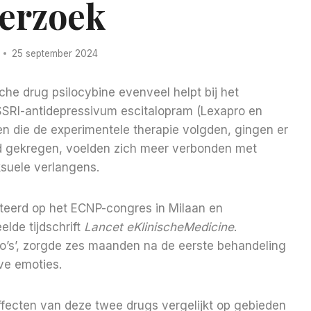
erzoek
25 september 2024
che drug psilocybine evenveel helpt bij het
SSRI-antidepressivum escitalopram (Lexapro en
sen die de experimentele therapie volgden, gingen er
ad gekregen, voelden zich meer verbonden met
suele verlangens.
eerd op het ECNP-congres in Milaan en
lde tijdschrift
Lancet eKlinischeMedicine
.
do’s’, zorgde zes maanden na de eerste behandeling
ve emoties.
 effecten van deze twee drugs vergelijkt op gebieden