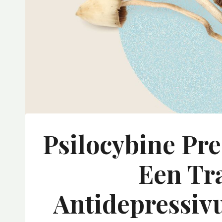
Psilocybine Pr
Een Tr
Antidepressiv