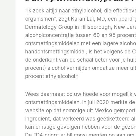
“Ik zoek altijd naar ethylalcohol, die effectie
organismen”, zegt Karan Lal, MD, een board-
Dermatology Group in Hillsborough, New Jer
alcoholconcentratie tussen 60 en 95 procent 
ontsmettingsmiddelen met een lagere alcohol
handontsmettingsmiddel, is het volgens de
de onderkant van de schaal beter voor je hui
procent) alcohol vermijden omdat ze meer uitd
procent ethylalcohol.”
Wees daarnaast op uw hoede voor mogelijk 
ontsmettingsmiddelen. In juli 2020 merkte de
website op dat sommige uit Mexico geïmport
ingrediënt, dat verkeerd was geëtiketteerd a
kan ernstige gevolgen hebben voor de gezond
De FDA dringt er bij consumenten op aan om 