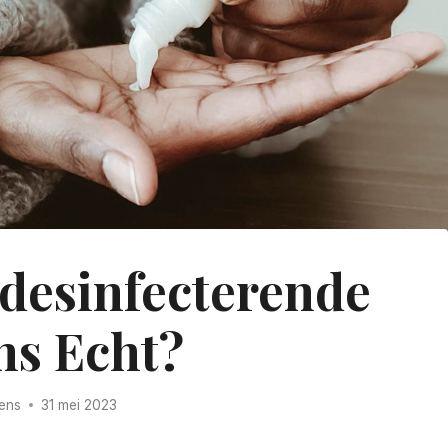
esinfecterende
ns Echt?
ens
31 mei 2023