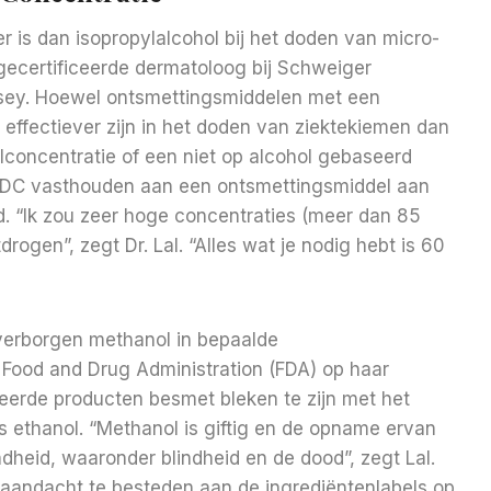
ver is dan isopropylalcohol bij het doden van micro-
gecertificeerde dermatoloog bij Schweiger
sey. Hoewel ontsmettingsmiddelen met een
effectiever zijn in het doden van ziektekiemen dan
concentratie of een niet op alcohol gebaseerd
 CDC vasthouden aan een ontsmettingsmiddel aan
d. “Ik zou zeer hoge concentraties (meer dan 85
rogen”, zegt Dr. Lal. “Alles wat je nodig hebt is 60
verborgen methanol in bepaalde
 Food and Drug Administration (FDA) op haar
eerde producten besmet bleken te zijn met het
ls ethanol. “Methanol is giftig en de opname ervan
heid, waaronder blindheid en de dood”, zegt Lal.
aandacht te besteden aan de ingrediëntenlabels op