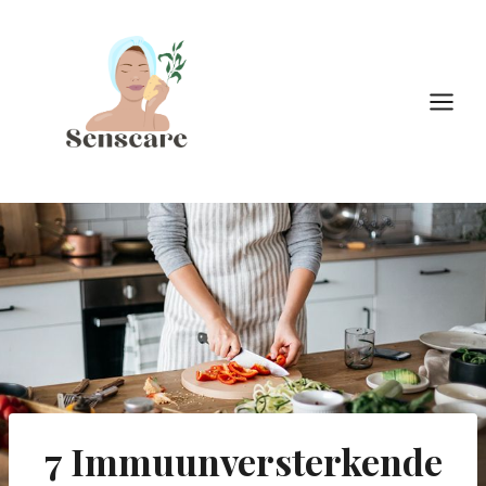
Doorgaan
naar
inhoud
7 Immuunversterkende