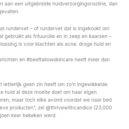
den aan een uitgebreide huidverzorgingsroutine, dan
gevallen.
t rundervet – of rundervet dat is ingekookt om
 gebruikt als frituurolie en in zeep en kaarsen –
ossing is voor klachten als acne. droge huid en
richten en #beeftallowskincare heeft meer dan
 letterlijk geen zin heeft om zo’n ingewikkelde
e huid al deze moeite doet om haar eigen
uceren, maar toch elke avond voordat we naar bed
ieve producten”, zei @thrivewithcandice (23.000
iljoen keer bekeken werd.