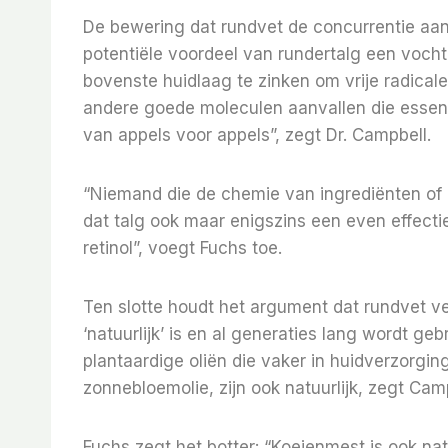
De bewering dat rundvet de concurrentie aang
potentiële voordeel van rundertalg een vocht
bovenste huidlaag te zinken om vrije radicale
andere goede moleculen aanvallen die essenti
van appels voor appels”, zegt Dr. Campbell.
“Niemand die de chemie van ingrediënten of d
dat talg ook maar enigszins een even effectie
retinol”, voegt Fuchs toe.
Ten slotte houdt het argument dat rundvet v
‘natuurlijk’ is en al generaties lang wordt geb
plantaardige oliën die vaker in huidverzorgin
zonnebloemolie, zijn ook natuurlijk, zegt Cam
Fuchs zegt het botter: “Koeienmest is ook natuu