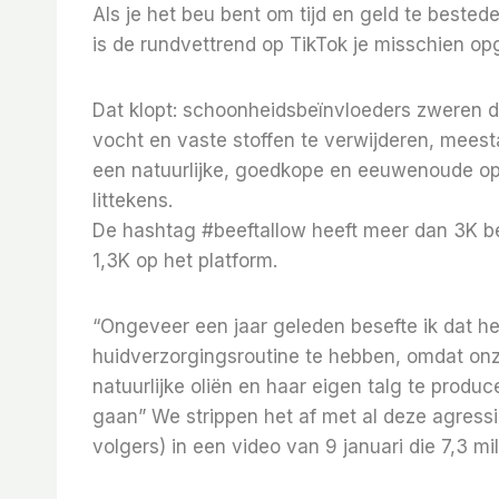
Als je het beu bent om tijd en geld te beste
is de rundvettrend op TikTok je misschien op
Dat klopt: schoonheidsbeïnvloeders zweren da
vocht en vaste stoffen te verwijderen, meestal
een natuurlijke, goedkope en eeuwenoude opl
littekens.
De hashtag #beeftallow heeft meer dan 3K be
1,3K op het platform.
“Ongeveer een jaar geleden besefte ik dat het
huidverzorgingsroutine te hebben, omdat onz
natuurlijke oliën en haar eigen talg te prod
gaan” We strippen het af met al deze agress
volgers) in een video van 9 januari die 7,3 m