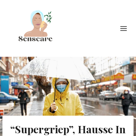
Doorgaan
naar
inhoud
“Supergriep”, Hausse In