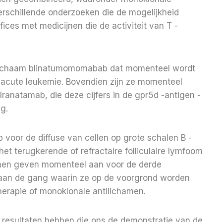
erschillende onderzoeken die de mogelijkheid
ces met medicijnen die de activiteit van T -
ntilichaam blinatumomomabab dat momenteel wordt
te acute leukemie. Bovendien zijn ze momenteel
anatamab, die deze cijfers in de gpr5d -antigen -
ng.
voor de diffuse van cellen op grote schalen B -
t terugkerende of refractaire folliculaire lymfoom
hamen geven momenteel aan voor de derde
es aan de gang waarin ze op de voorgrond worden
erapie of monoklonale antilichamen.
n resultaten hebben die ons de demonstratie van de