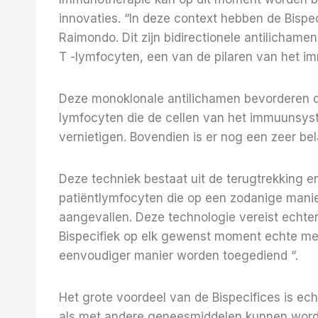
innovaties. “In deze context hebben de Bispeci
Raimondo. Dit zijn bidirectionele antilichame
T -lymfocyten, een van de pilaren van het 
Deze monoklonale antilichamen bevorderen d
lymfocyten die de cellen van het immuunsyst
vernietigen. Bovendien is er nog een zeer be
Deze techniek bestaat uit de terugtrekking 
patiëntlymfocyten die op een zodanige mani
aangevallen. Deze technologie vereist echter
Bispecifiek op elk gewenst moment echte med
eenvoudiger manier worden toegediend “.
Het grote voordeel van de Bispecifices is ech
als met andere geneesmiddelen kunnen wor