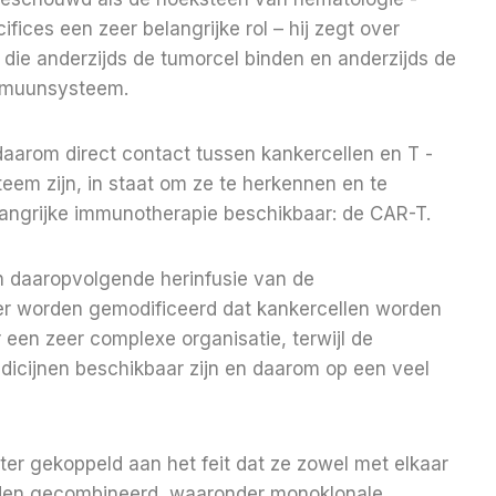
fices een zeer belangrijke rol – hij zegt over
n die anderzijds de tumorcel binden en anderzijds de
immuunsysteem.
aarom direct contact tussen kankercellen en T -
eem zijn, in staat om ze te herkennen en te
langrijke immunotherapie beschikbaar: de CAR-T.
en daaropvolgende herinfusie van de
er worden gemodificeerd dat kankercellen worden
 een zeer complexe organisatie, terwijl de
icijnen beschikbaar zijn en daarom op een veel
ter gekoppeld aan het feit dat ze zowel met elkaar
den gecombineerd, waaronder monoklonale