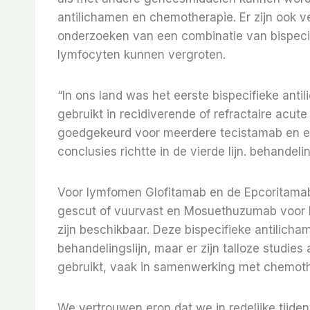
antilichamen en chemotherapie. Er zijn ook v
onderzoeken van een combinatie van bispecifi
lymfocyten kunnen vergroten.
“In ons land was het eerste bispecifieke a
gebruikt in recidiverende of refractaire acu
goedgekeurd voor meerdere tecistamab en elr
conclusies richtte in de vierde lijn. behandeli
Voor lymfomen Glofitamab en de Epcoritamab 
gescut of vuurvast en Mosuethuzumab voor he
zijn beschikbaar. Deze bispecifieke antilic
behandelingslijn, maar er zijn talloze studi
gebruikt, vaak in samenwerking met chemoth
We vertrouwen erop dat we in redelijke tijde