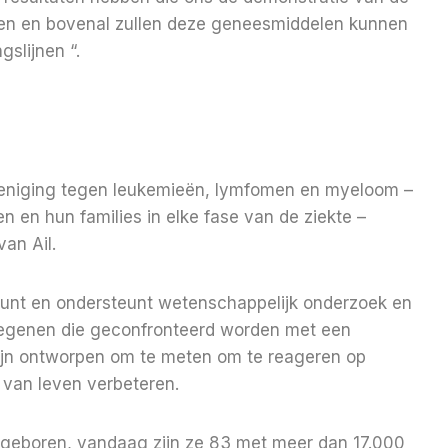
even en bovenal zullen deze geneesmiddelen kunnen
slijnen “.
vereniging tegen leukemieën, lymfomen en myeloom –
n en hun families in elke fase van de ziekte –
van Ail.
teunt en ondersteunt wetenschappelijk onderzoek en
degenen die geconfronteerd worden met een
zijn ontworpen om te meten om te reageren op
t van leven verbeteren.
s geboren, vandaag zijn ze 83 met meer dan 17.000