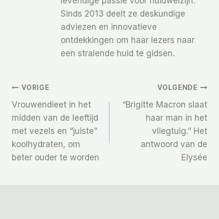
levendige passie voor huidwelzijn.
Sinds 2013 deelt ze deskundige
adviezen en innovatieve
ontdekkingen om haar lezers naar
een stralende huid te gidsen.
Bericht
VORIGE
VOLGENDE
Vrouwendieet in het
“Brigitte Macron slaat
Navigatie
midden van de leeftijd
haar man in het
met vezels en “juiste”
vliegtuig.” Het
koolhydraten, om
antwoord van de
beter ouder te worden
Elysée