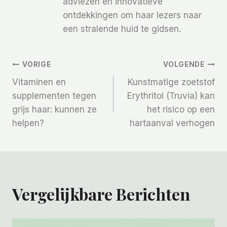
adviezen en innovatieve
ontdekkingen om haar lezers naar
een stralende huid te gidsen.
Bericht
VORIGE
VOLGENDE
Vitaminen en
Kunstmatige zoetstof
Navigatie
supplementen tegen
Erythritol (Truvia) kan
grijs haar: kunnen ze
het risico op een
helpen?
hartaanval verhogen
Vergelijkbare Berichten