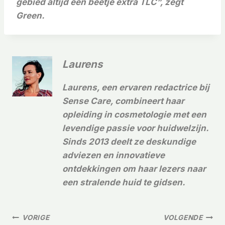
gebied altijd een beetje extra TLC”, zegt
Green.
Laurens
Laurens, een ervaren redactrice bij
Sense Care, combineert haar
opleiding in cosmetologie met een
levendige passie voor huidwelzijn.
Sinds 2013 deelt ze deskundige
adviezen en innovatieve
ontdekkingen om haar lezers naar
een stralende huid te gidsen.
Bericht
VORIGE
VOLGENDE