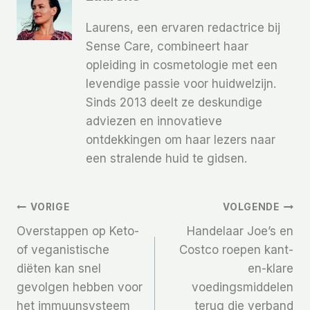
Laurens, een ervaren redactrice bij
Sense Care, combineert haar
opleiding in cosmetologie met een
levendige passie voor huidwelzijn.
Sinds 2013 deelt ze deskundige
adviezen en innovatieve
ontdekkingen om haar lezers naar
een stralende huid te gidsen.
Bericht
VORIGE
VOLGENDE
Overstappen op Keto-
Handelaar Joe’s en
Navigatie
of veganistische
Costco roepen kant-
diëten kan snel
en-klare
gevolgen hebben voor
voedingsmiddelen
het immuunsysteem
terug die verband