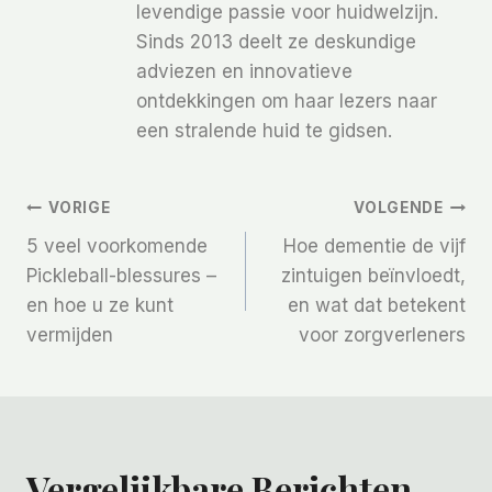
levendige passie voor huidwelzijn.
Sinds 2013 deelt ze deskundige
adviezen en innovatieve
ontdekkingen om haar lezers naar
een stralende huid te gidsen.
Bericht
VORIGE
VOLGENDE
5 veel voorkomende
Hoe dementie de vijf
Navigatie
Pickleball-blessures –
zintuigen beïnvloedt,
en hoe u ze kunt
en wat dat betekent
vermijden
voor zorgverleners
Vergelijkbare Berichten