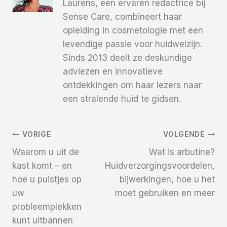
Laurens, een ervaren redactrice bij
Sense Care, combineert haar
opleiding in cosmetologie met een
levendige passie voor huidwelzijn.
Sinds 2013 deelt ze deskundige
adviezen en innovatieve
ontdekkingen om haar lezers naar
een stralende huid te gidsen.
Bericht
VORIGE
VOLGENDE
Waarom u uit de
Wat is arbutine?
Navigatie
kast komt – en
Huidverzorgingsvoordelen,
hoe u puistjes op
bijwerkingen, hoe u het
uw
moet gebruiken en meer
probleemplekken
kunt uitbannen