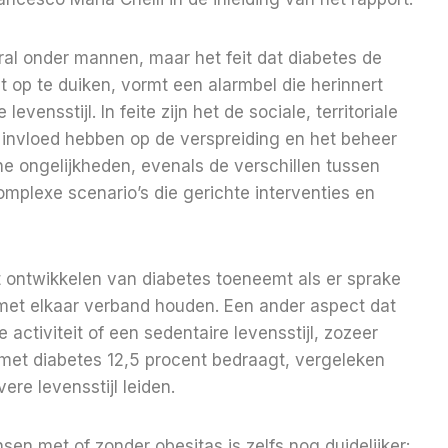
oral onder mannen, maar het feit dat diabetes de
t op te duiken, vormt een alarmbel die herinnert
ensstijl. In feite zijn het de sociale, territoriale
e invloed hebben op de verspreiding en het beheer
e ongelijkheden, evenals de verschillen tussen
omplexe scenario’s die gerichte interventies en
t ontwikkelen van diabetes toeneemt als er sprake
 met elkaar verband houden. Een ander aspect dat
e activiteit of een sedentaire levensstijl, zozeer
met diabetes 12,5 procent bedraagt, vergeleken
re levensstijl leiden.
n met of zonder obesitas is zelfs nog duidelijker: