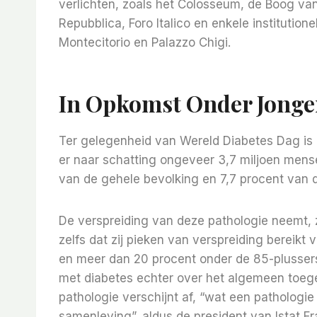
verlichten, zoals het Colosseum, de Boog van 
Repubblica, Foro Italico en enkele instituti
Montecitorio en Palazzo Chigi.
In Opkomst Onder Jonge
Ter gelegenheid van Wereld Diabetes Dag is het
er naar schatting ongeveer 3,7 miljoen men
van de gehele bevolking en 7,7 procent van 
De verspreiding van deze pathologie neemt, zo
zelfs dat zij pieken van verspreiding bereikt 
en meer dan 20 procent onder de 85-plusser
met diabetes echter over het algemeen toeg
pathologie verschijnt af, “wat een pathologie
samenleving”, aldus de president van Istat Fr