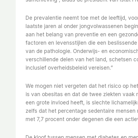
De prevalentie neemt toe met de leeftijd, vo
laatste jaren al onder jongvolwassenen begin
aan het belang van preventie en een gezonde lev
factoren en levensstijlen die een beslissend
van de pathologie. Onderwijs- en economisch
verschillende delen van het land, schetsen c
inclusief overheidsbeleid vereisen.”
We mogen niet vergeten dat het risico op he
is van obesitas en dat de twee ziekten vaak
een grote invloed heeft, is slechte lichamelijk
zelfs dat het percentage sedentaire mensen 
met 7,7 procent onder degenen die een actieve
De kloof tussen mensen met diabetes en mense