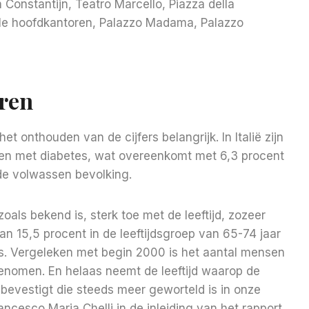
Constantijn, Teatro Marcello, Piazza della
onele hoofdkantoren, Palazzo Madama, Palazzo
ren
 onthouden van de cijfers belangrijk. In Italië zijn
sen met diabetes, wat overeenkomt met 6,3 procent
de volwassen bevolking.
als bekend is, sterk toe met de leeftijd, zozeer
van 15,5 procent in de leeftijdsgroep van 65-74 jaar
s. Vergeleken met begin 2000 is het aantal mensen
enomen. En helaas neemt de leeftijd waarop de
 bevestigt die steeds meer geworteld is in onze
ancesco Maria Chelli in de inleiding van het rapport.