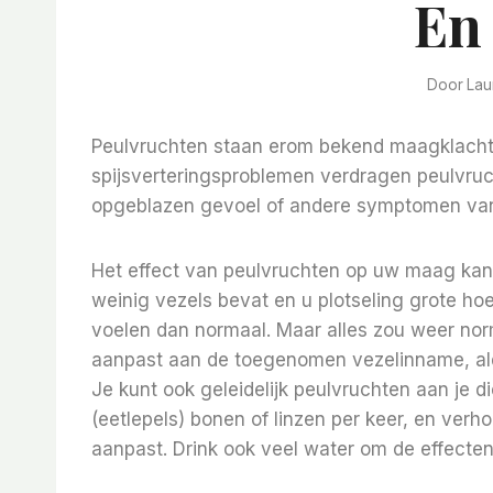
En
Door
Lau
Peulvruchten staan ​​erom bekend maagklac
spijsverteringsproblemen verdragen peulvruc
opgeblazen gevoel of andere symptomen van 
Het effect van peulvruchten op uw maag kan t
weinig vezels bevat en u plotseling grote h
voelen dan normaal. Maar alles zou weer no
aanpast aan de toegenomen vezelinname, ald
Je kunt ook geleidelijk peulvruchten aan je d
(eetlepels) bonen of linzen per keer, en ver
aanpast. Drink ook veel water om de effect