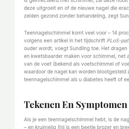
is geïnfecteerd met schimmel, zal deze nooi
deze uitgroeit en of de nieuwe nagel die erac
zelden gezond zonder behandeling, zegt Sund
Teennagelschimmel komt veel voor – 14 proc
volgens een artikel in het tijdschrift
PLoS-pat
ouder wordt, voegt Sundling toe. Het dragen
en kwetsbaarder maken voor schimmel, net a
van de voet (bekend als voetschimmel of voe
waardoor de nagel kan worden blootgesteld a
teennagelschimmel als u diabetes heeft of
Tekenen En Symptomen 
Als je een teennagelschimmel hebt, is de nage
– en kruimelig (hij is een beetje brozer en bre