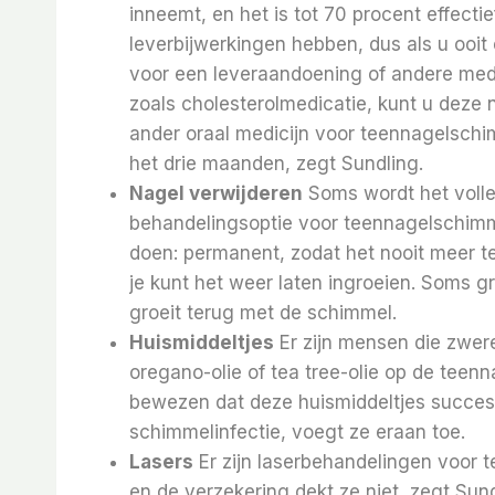
inneemt, en het is tot 70 procent effecti
leverbijwerkingen hebben, dus als u ooit
voor een leveraandoening of andere medi
zoals cholesterolmedicatie, kunt u deze 
ander oraal medicijn voor teennagelschim
het drie maanden, zegt Sundling.
Nagel verwijderen
Soms wordt het volle
behandelingsoptie voor teennagelschimme
doen: permanent, zodat het nooit meer t
je kunt het weer laten ingroeien. Soms g
groeit terug met de schimmel.
Huismiddeltjes
Er zijn mensen die zwer
oregano-olie of tea tree-olie op de teen
bewezen dat deze huismiddeltjes succesv
schimmelinfectie, voegt ze eraan toe.
Lasers
Er zijn laserbehandelingen voor 
en de verzekering dekt ze niet, zegt Sun